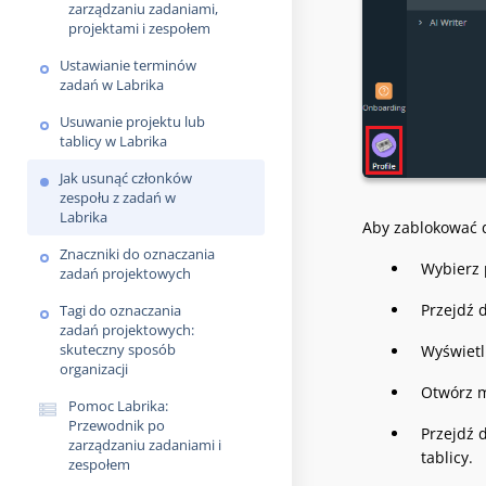
zarządzaniu zadaniami,
projektami i zespołem
Ustawianie terminów
zadań w Labrika
Usuwanie projektu lub
tablicy w Labrika
Jak usunąć członków
zespołu z zadań w
Labrika
Aby zablokować d
Znaczniki do oznaczania
Wybierz 
zadań projektowych
Przejdź d
Tagi do oznaczania
zadań projektowych:
skuteczny sposób
Wyświetl
organizacji
Otwórz m
Pomoc Labrika:
Przewodnik po
Przejdź d
zarządzaniu zadaniami i
tablicy.
zespołem