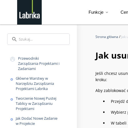
Funkcje
Ce
expand_more
Strona główna
/
Jak 
search
Jak usu
Przewodniki
Zarządzania Projektami i
Zadaniami
Jeśli chcesz usu
Główne Warstwy w
kroku:
Narzędziu Zarządzania
Projektami Labrika
Aby zablokować 
Tworzenie Nowej Pustej
Przejdź d
Tablicy w Zarządzaniu
Projektami
Wybierz 
Jak Dodać Nowe Zadanie
W tabeli
w Projekcie