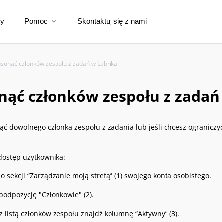
ny
Pomoc
Skontaktuj się z nami
expand_more
usunąć członków zespołu z zadań w Labrika
nąć członków zespołu z zadań
nąć dowolnego członka zespołu z zadania lub jeśli chcesz ograniczy
dostęp użytkownika:
o sekcji “Zarządzanie moją strefą” (1) swojego konta osobistego.
podpozycję "Członkowie" (2).
 z listą członków zespołu znajdź kolumnę “Aktywny” (3).