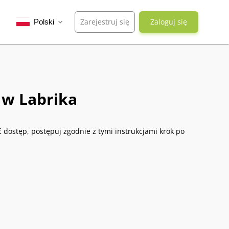
Zarejestruj się
Zaloguj się
Polski
expand_more
 w Labrika
ć dostęp, postępuj zgodnie z tymi instrukcjami krok po