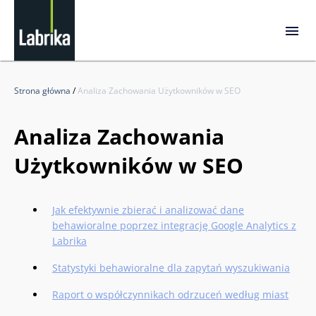
Strona główna
/
Analiza Zachowania Użytkowników w SEO
Analiza Zachowania
Użytkowników w SEO
Jak efektywnie zbierać i analizować dane
behawioralne poprzez integrację Google Analytics z
Labrika
Statystyki behawioralne dla zapytań wyszukiwania
Raport o współczynnikach odrzuceń według miast