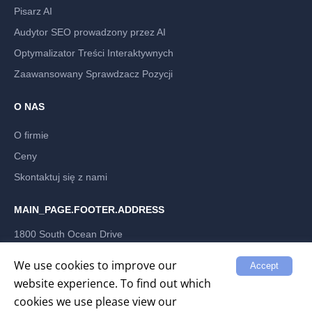
Pisarz AI
Audytor SEO prowadzony przez AI
Optymalizator Treści Interaktywnych
Zaawansowany Sprawdzacz Pozycji
O NAS
O firmie
Ceny
Skontaktuj się z nami
MAIN_PAGE.FOOTER.ADDRESS
1800 South Ocean Drive
Hallandale Beach, Florida 33009, US
LABRIKA INC
We use cookies to improve our
Accept
website experience. To find out which
cookies we use please view our