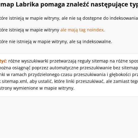
temap Labrika pomaga znaleźć następujące ty
które istnieją w mapie witryny, ale nie są dostępne do indeksowania
które istnieją w mapie witryny
ale mają tag noindex
.
tóre nie istnieją w mapie witryny, ale są indeksowalne.
żyć:
różne wyszukiwarki przetwarzają reguły sitemap na różne sposo
 można osiągnąć poprzez automatyczne przeszukiwanie bez sitemap.
nki w ramach przydzielonego czasu przeszukiwania i głębokości prz
k sitemap.xml, aby ustalić, które linki przeszukiwać, ale zamiast t
strony wymienione w mapie witryny.