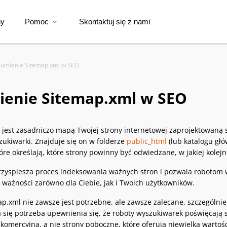
ny
Pomoc
Skontaktuj się z nami
expand_more
zumienie Sitemap.xml w SEO
ienie Sitemap.xml w SEO
jest zasadniczo mapą Twojej strony internetowej zaprojektowaną s
zukiwarki. Znajduje się on w folderze
public_html
(lub katalogu głó
re określają, które strony powinny być odwiedzane, w jakiej kolejno
rzyspiesza proces indeksowania ważnych stron i pozwala robotom 
j ważności zarówno dla Ciebie, jak i Twoich użytkowników.
p.xml nie zawsze jest potrzebne, ale zawsze zalecane, szczególnie
 się potrzeba upewnienia się, że roboty wyszukiwarek poświęcają s
ą komercyjną, a nie strony poboczne, które oferują niewielką wartoś