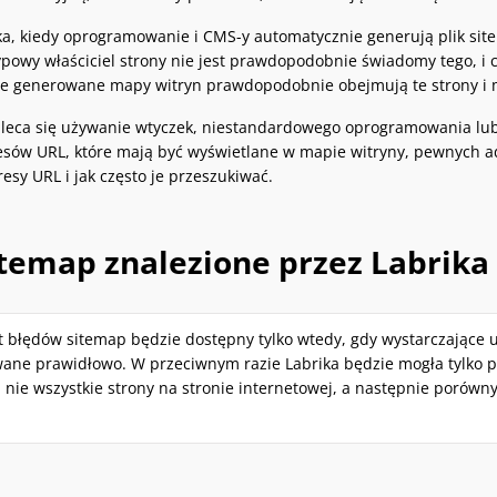
ka, kiedy oprogramowanie i CMS-y automatycznie generują plik sit
powy właściciel strony nie jest prawdopodobnie świadomy tego, i 
ie generowane mapy witryn prawdopodobnie obejmują te strony i 
leca się używanie wtyczek, niestandardowego oprogramowania lu
sów URL, które mają być wyświetlane w mapie witryny, pewnych adr
esy URL i jak często je przeszukiwać.
itemap znalezione przez Labrika
 błędów sitemap będzie dostępny tylko wtedy, gdy wystarczające u
wane prawidłowo. W przeciwnym razie Labrika będzie mogła tylko 
a nie wszystkie strony na stronie internetowej, a następnie poró