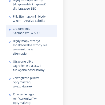
Błędy w mapie strony:
Jak sprawdzić i naprawić
dla lepszego SEO
Plik Sitemap.xml i błędy
w nim – Analiza Labrika
Zrozumienie
Sitemap.xml w SEO
Błędy mapy strony:
Indeksowalne strony nie
wymienione w
sitemapie
Utracone pliki:
zagrożenie dla SEO i
funkcjonalności strony
Zewnętrzne pliki w
optymalizacji
wyszukiwarek
Znaczenie tagu
rel="canonical" w
optymalizacji