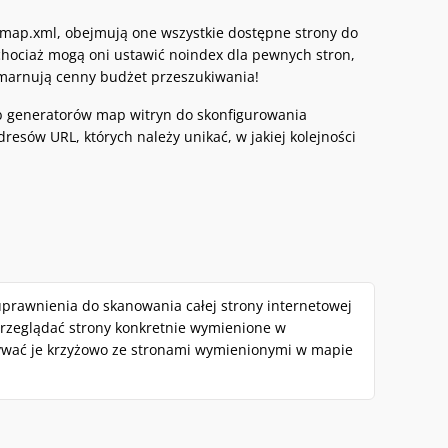
emap.xml, obejmują one wszystkie dostępne strony do
chociaż mogą oni ustawić noindex dla pewnych stron,
marnują cenny budżet przeszukiwania!
b generatorów map witryn do skonfigurowania
esów URL, których należy unikać, w jakiej kolejności
prawnienia do skanowania całej strony internetowej
przeglądać strony konkretnie wymienione w
wnywać je krzyżowo ze stronami wymienionymi w mapie