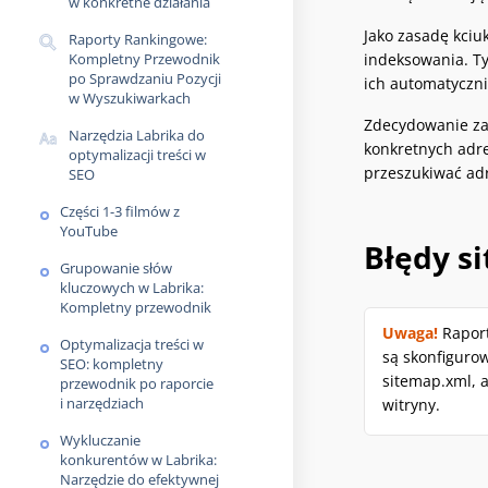
w konkretne działania
Jako zasadę kciu
Raporty Rankingowe:
Kompletny Przewodnik
indeksowania. Ty
po Sprawdzaniu Pozycji
ich automatyczn
w Wyszukiwarkach
Zdecydowanie za
Narzędzia Labrika do
konkretnych adre
optymalizacji treści w
przeszukiwać adr
SEO
Części 1-3 filmów z
YouTube
Błędy s
Grupowanie słów
kluczowych w Labrika:
Kompletny przewodnik
Uwaga!
Raport
Optymalizacja treści w
są skonfiguro
SEO: kompletny
sitemap.xml, 
przewodnik po raporcie
i narzędziach
witryny.
Wykluczanie
konkurentów w Labrika:
Narzędzie do efektywnej