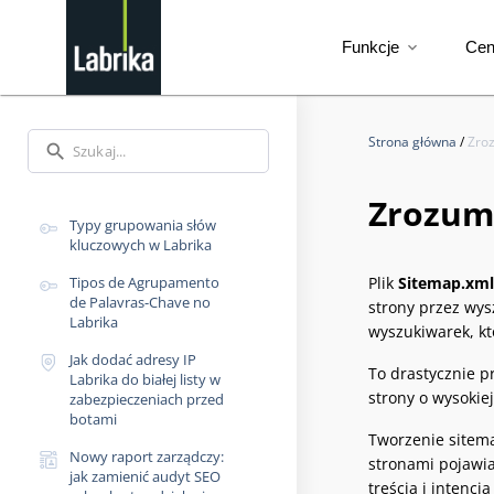
Funkcje
Ce
expand_more
Strona główna
/
Zro
search
Zrozum
Typy grupowania słów
kluczowych w Labrika
Tipos de Agrupamento
Plik
Sitemap.xml
de Palavras-Chave no
strony przez wys
Labrika
wyszukiwarek, któ
Jak dodać adresy IP
To drastycznie p
Labrika do białej listy w
strony o wysokie
zabezpieczeniach przed
botami
Tworzenie sitema
Nowy raport zarządczy:
stronami pojawia
jak zamienić audyt SEO
treścią i intencj