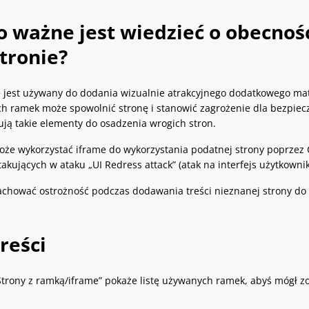
o ważne jest wiedzieć o obecno
tronie?
 jest używany do dodania wizualnie atrakcyjnego dodatkowego mat
h ramek może spowolnić stronę i stanowić zagrożenie dla bezpiecz
ują takie elementy do osadzenia wrogich stron.
oże wykorzystać iframe do wykorzystania podatnej strony poprzez C
akujących w ataku „UI Redress attack” (atak na interfejs użytkownik
achować ostrożność podczas dodawania treści nieznanej strony do 
reści
Strony z ramką/iframe” pokaże listę używanych ramek, abyś mógł z