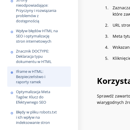
Strony
nieodpowiadające:
Zaznacza
Przyczyny i rozwiązania
które za
problemów z
dostępnością
URL stro
Wpływ błędów HTML na
SEO i optymalizację
Meta tytu
stron internetowych
Wskazane
Znacznik DOCTYPE:
Deklaracja typu
Kliknięc
dokumentu w HTML
Iframe w HTML:
Bezpieczeństwo i
Korzyst
raporty ramek
Optymalizacja Meta
Sprawdź zawartoś
Tagów: Klucz do
Efektywnego SEO
wiarygodnych źród
Błędy w pliku robots.txt
i ich wpływ na
indeksowanie stron