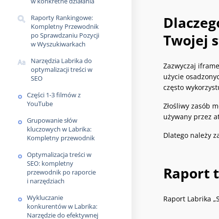
w konkretne działania
Raporty Rankingowe:
Dlaczeg
Kompletny Przewodnik
po Sprawdzaniu Pozycji
Twojej s
w Wyszukiwarkach
Narzędzia Labrika do
Zazwyczaj iframe
optymalizacji treści w
użycie osadzonyc
SEO
często wykorzyst
Części 1-3 filmów z
YouTube
Złośliwy zasób m
używany przez at
Grupowanie słów
kluczowych w Labrika:
Dlatego należy z
Kompletny przewodnik
Optymalizacja treści w
SEO: kompletny
Raport t
przewodnik po raporcie
i narzędziach
Wykluczanie
Raport Labrika „
konkurentów w Labrika:
Narzędzie do efektywnej