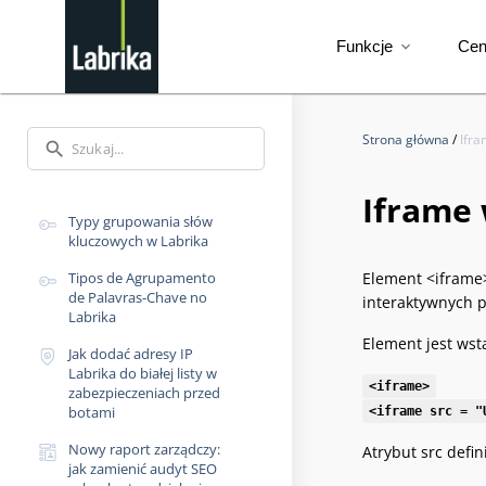
Funkcje
Ce
expand_more
Strona główna
/
Ifra
search
Iframe 
Typy grupowania słów
kluczowych w Labrika
Tipos de Agrupamento
Element <iframe>
de Palavras-Chave no
interaktywnych p
Labrika
Element jest wst
Jak dodać adresy IP
Labrika do białej listy w
<iframe>
zabezpieczeniach przed
botami
<iframe src = "
Nowy raport zarządczy:
Atrybut src defi
jak zamienić audyt SEO