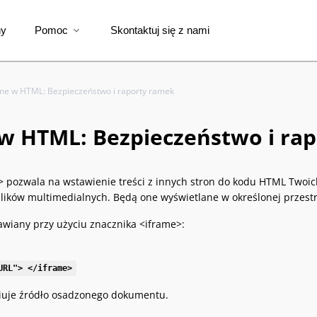
ny
Pomoc
Skontaktuj się z nami
expand_more
me w HTML: Bezpieczeństwo i raporty ramek
w HTML: Bezpieczeństwo i ra
 pozwala na wstawienie treści z innych stron do kodu HTML Twoic
lików multimedialnych. Będą one wyświetlane w określonej przestrze
awiany przy użyciu znacznika <iframe>:
URL"> </iframe>
niuje źródło osadzonego dokumentu.