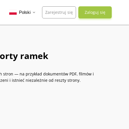
Zarejestruj się
Zaloguj się
Polski
expand_more
porty ramek
h stron — na przykład dokumentów PDF, filmów i
ni i istnieć niezależnie od reszty strony.