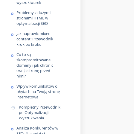
wyszukiwarek
Problemy z dużymi
stronami HTML w
optymalizacji SEO
Jak naprawić mixed
content: Przewodnik
krok po kroku
Co to są
skompromitowane
domeny i jak chronić
swoją stronę przed
nimi?
Wpływ komunikatów o
błędach na Twoją stronę
internetową
Kompletny Przewodnik
po Optymalizacji
Wyszukiwania
Analiza Konkurentów w
SEO: Narzędzia i