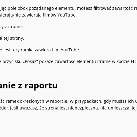
jąc pole obok pożądanego elementu, możesz filtrować zawartość rap
wierają/nie zawierają filmów YouTube.
ny z iframe.
ł tej strony.
 jest, czy ramka zawiera film YouTube.
ie przycisku „Pokaż” pokaże zawartość elementu iframe w kodzie H
anie z raportu
ć ramek określonych w raporcie. W przypadkach, gdy musisz ich uż
eł. Jeśli uważasz, że strona jest niebezpieczna, nie umieszczaj jej