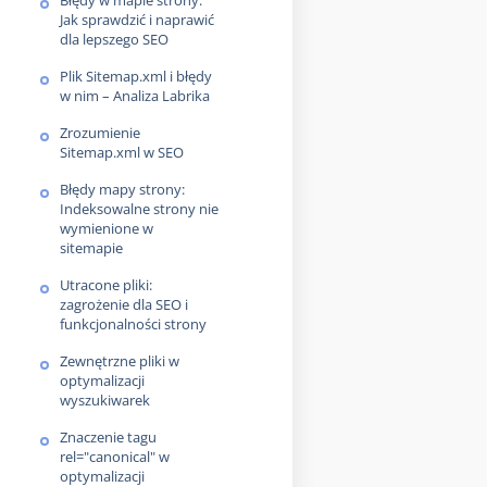
Błędy w mapie strony:
Jak sprawdzić i naprawić
dla lepszego SEO
Plik Sitemap.xml i błędy
w nim – Analiza Labrika
Zrozumienie
Sitemap.xml w SEO
Błędy mapy strony:
Indeksowalne strony nie
wymienione w
sitemapie
Utracone pliki:
zagrożenie dla SEO i
funkcjonalności strony
Zewnętrzne pliki w
optymalizacji
wyszukiwarek
Znaczenie tagu
rel="canonical" w
optymalizacji