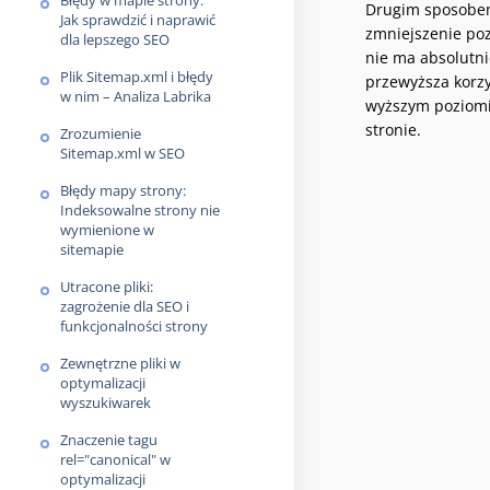
Błędy w mapie strony:
Drugim sposobem
Jak sprawdzić i naprawić
zmniejszenie poz
dla lepszego SEO
nie ma absolutni
Plik Sitemap.xml i błędy
przewyższa korzy
w nim – Analiza Labrika
wyższym poziomie
stronie.
Zrozumienie
Sitemap.xml w SEO
Błędy mapy strony:
Indeksowalne strony nie
wymienione w
sitemapie
Utracone pliki:
zagrożenie dla SEO i
funkcjonalności strony
Zewnętrzne pliki w
optymalizacji
wyszukiwarek
Znaczenie tagu
rel="canonical" w
optymalizacji