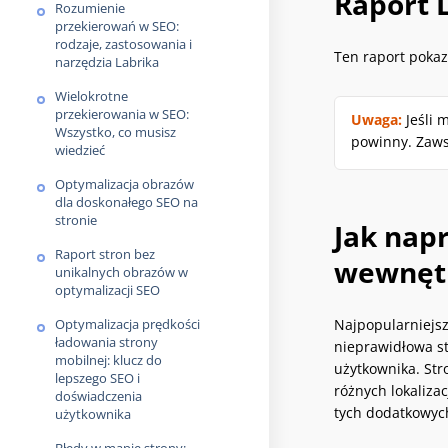
Raport 
Rozumienie
przekierowań w SEO:
rodzaje, zastosowania i
Ten raport pokaz
narzędzia Labrika
Wielokrotne
przekierowania w SEO:
Uwaga:
Jeśli 
Wszystko, co musisz
powinny. Zaws
wiedzieć
Optymalizacja obrazów
dla doskonałego SEO na
stronie
Jak nap
Raport stron bez
wewnętr
unikalnych obrazów w
optymalizacji SEO
Optymalizacja prędkości
Najpopularniejsz
ładowania strony
nieprawidłowa st
mobilnej: klucz do
użytkownika. St
lepszego SEO i
różnych lokaliza
doświadczenia
tych dodatkowyc
użytkownika