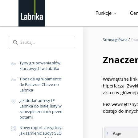
Funkcje
Ce
expand_more
Strona główna
/
Zna
search
Znacze
Typy grupowania słów
kluczowych w Labrika
Tipos de Agrupamento
Wewnętrzne linki
de Palavras-Chave no
hiperłącza. Zwyk
Labrika
z strony głównej)
Jak dodać adresy IP
Bez wewnętrznych
Labrika do białej listy w
dostęp do innych
zabezpieczeniach przed
botami
Nowy raport zarządczy:
jak zamienić audyt SEO