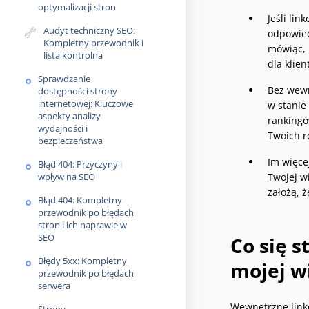
optymalizacji stron
Jeśli li
Audyt techniczny SEO:
odpowied
Kompletny przewodnik i
mówiąc, 
lista kontrolna
dla klien
Sprawdzanie
Bez wewn
dostępności strony
internetowej: Kluczowe
w stanie
aspekty analizy
rankingó
wydajności i
Twoich r
bezpieczeństwa
Im więce
Błąd 404: Przyczyny i
wpływ na SEO
Twojej w
założą, ż
Błąd 404: Kompletny
przewodnik po błędach
stron i ich naprawie w
SEO
Co się s
Błędy 5xx: Kompletny
mojej wi
przewodnik po błędach
serwera
Wewnętrzne linko