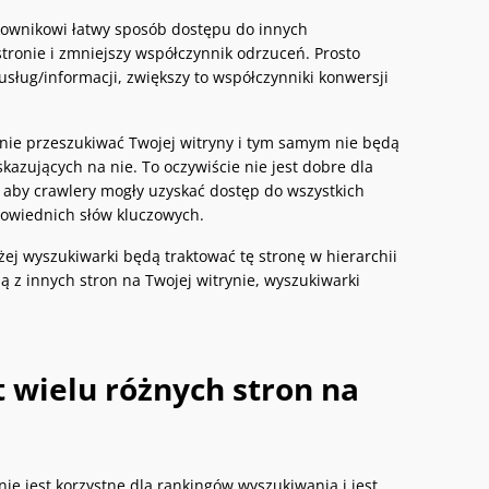
kownikowi łatwy sposób dostępu do innych
stronie i zmniejszy współczynnik odrzuceń. Prosto
sług/informacji, zwiększy to współczynniki konwersji
nie przeszukiwać Twojej witryny i tym samym nie będą
azujących na nie. To oczywiście nie jest dobre dla
aby crawlery mogły uzyskać dostęp do wszystkich
powiednich słów kluczowych.
ej wyszukiwarki będą traktować tę stronę w hierarchii
ą z innych stron na Twojej witrynie, wyszukiwarki
yt wielu różnych stron na
nie jest korzystne dla rankingów wyszukiwania i jest