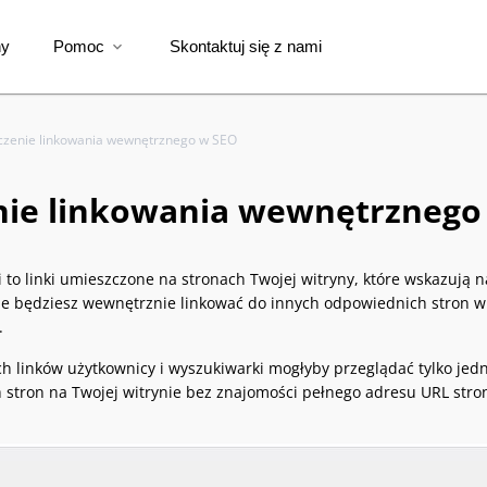
ny
Pomoc
Skontaktuj się z nami
expand_more
czenie linkowania wewnętrznego w SEO
nie linkowania wewnętrznego
 to linki umieszczone na stronach Twojej witryny, które wskazują 
le będziesz wewnętrznie linkować do innych odpowiednich stron w 
.
 linków użytkownicy i wyszukiwarki mogłyby przeglądać tylko jedn
 stron na Twojej witrynie bez znajomości pełnego adresu URL stro