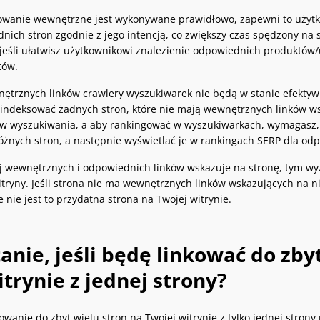
nkowanie wewnętrzne jest wykonywane prawidłowo, zapewni to użyt
nich stron zgodnie z jego intencją, co zwiększy czas spędzony na 
jeśli ułatwisz użytkownikowi znalezienie odpowiednich produktów/u
tów.
ętrznych linków crawlery wyszukiwarek nie będą w stanie efektyw
 indeksować żadnych stron, które nie mają wewnętrznych linków wsk
w wyszukiwania, a aby rankingować w wyszukiwarkach, wymagasz, 
óżnych stron, a następnie wyświetlać je w rankingach SERP dla od
j wewnętrznych i odpowiednich linków wskazuje na stronę, tym wyż
itryny. Jeśli strona nie ma wewnętrznych linków wskazujących na ni
e nie jest to przydatna strona na Twojej witrynie.
tanie, jeśli będę linkować do zb
trynie z jednej strony?
wanie do zbyt wielu stron na Twojej witrynie z tylko jednej strony 