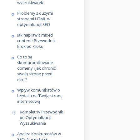
wyszukiwarek
Problemy z dużymi
stronami HTML w
optymalizacji SEO
Jak naprawić mixed
content: Przewodnik
krok po kroku
Co to są
skompromitowane
domeny i jak chronić
swoją stronę przed
nimi?
Wpływ komunikatów o
błędach na Twoją stronę
internetową
Kompletny Przewodnik
po Optymalizacji
Wyszukiwania
Analiza Konkurentów w
SEO: Narzędzia i