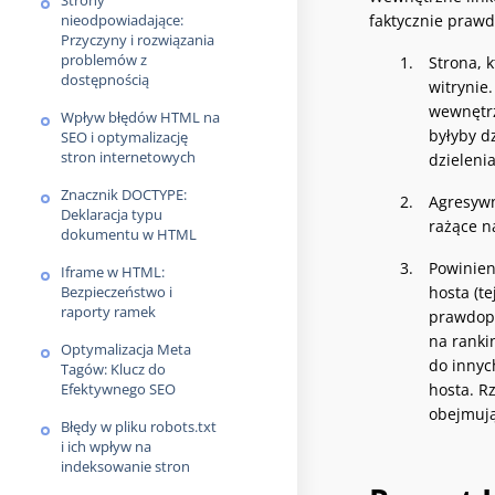
Strony
nieodpowiadające:
faktycznie praw
Przyczyny i rozwiązania
problemów z
Strona, k
dostępnością
witrynie
wewnętrz
Wpływ błędów HTML na
byłyby d
SEO i optymalizację
stron internetowych
dzieleni
Znacznik DOCTYPE:
Agresywn
Deklaracja typu
rażące n
dokumentu w HTML
Powinien
Iframe w HTML:
Bezpieczeństwo i
hosta (te
raporty ramek
prawdopo
na ranki
Optymalizacja Meta
do innyc
Tagów: Klucz do
Efektywnego SEO
hosta. R
obejmują
Błędy w pliku robots.txt
i ich wpływ na
indeksowanie stron