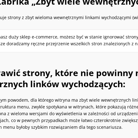
Labrika „Zbyt wiele wewnętrzny
uje strony z zbyt wieloma wewnętrznymi linkami wychodzącymi (wię
masz duży sklep e-commerce, możesz być w stanie ignorować strony
ze doradzamy ręczne przejrzenie wszelkich stron znalezionych z
rawić strony, które nie powinny
znych linków wychodzących:
ym powodem, dla którego witryna ma zbyt wiele wewnętrznych link
ruktura menu, zwykle spotykana w witrynach, które pokazują różne
rona z wieloma wersjami do wyświetlenia w zależności od urządze
cjach, co w pewnych przypadkach może łatwo czterokrotnie zwiększ
h menu byłoby szybkim rozwiązaniem dla tego scenariusza.