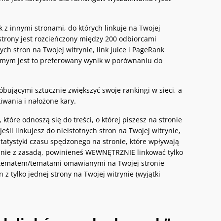
nk z innymi stronami, do których linkuje na Twojej
j strony jest rozcieńczony między 200 odbiorcami
ch stron na Twojej witrynie, link juice i PageRank
 samym jest to preferowany wynik w porównaniu do
bującymi sztucznie zwiększyć swoje rankingi w sieci, a
wania i nałożone kary.
które odnoszą się do treści, o której piszesz na stronie
Jeśli linkujesz do nieistotnych stron na Twojej witrynie,
atystyki czasu spędzonego na stronie, które wpływają
godnie z zasadą, powinieneś WEWNĘTRZNIE linkować tylko
e z tematem/tematami omawianymi na Twojej stronie
z tylko jednej strony na Twojej witrynie (wyjątki