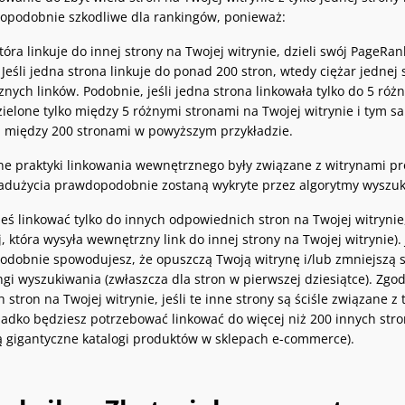
dopodobnie szkodliwe dla rankingów, ponieważ:
tóra linkuje do innej strony na Twojej witrynie, dzieli swój PageRa
. Jeśli jedna strona linkuje do ponad 200 stron, wtedy ciężar jedne
nych linków. Podobnie, jeśli jedna strona linkowała tylko do 5 różny
zielone tylko między 5 różnymi stronami na Twojej witrynie i tym
a między 200 stronami w powyższym przykładzie.
e praktyki linkowania wewnętrznego były związane z witrynami pró
adużycia prawdopodobnie zostaną wykryte przez algorytmy wyszuki
eś linkować tylko do innych odpowiednich stron na Twojej witrynie, 
j, która wysyła wewnętrzny link do innej strony na Twojej witrynie). 
dobnie spowodujesz, że opuszczą Twoją witrynę i/lub zmniejszą st
ngi wyszukiwania (zwłaszcza dla stron w pierwszej dziesiątce). Z
h stron na Twojej witrynie, jeśli te inne strony są ściśle związan
zadko będziesz potrzebować linkować do więcej niż 200 innych stron 
 gigantyczne katalogi produktów w sklepach e-commerce).